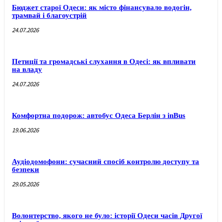
Бюджет старої Одеси: як місто фінансувало водогін,
трамвай і благоустрій
24.07.2026
Петиції та громадські слухання в Одесі: як впливати
на владу
24.07.2026
Комфортна подорож: автобус Одеса Берлін з inBus
19.06.2026
Аудіодомофони: сучасний спосіб контролю доступу та
безпеки
29.05.2026
Волонтерство, якого не було: історії Одеси часів Другої