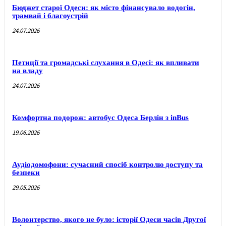
Бюджет старої Одеси: як місто фінансувало водогін,
трамвай і благоустрій
24.07.2026
Петиції та громадські слухання в Одесі: як впливати
на владу
24.07.2026
Комфортна подорож: автобус Одеса Берлін з inBus
19.06.2026
Аудіодомофони: сучасний спосіб контролю доступу та
безпеки
29.05.2026
Волонтерство, якого не було: історії Одеси часів Другої