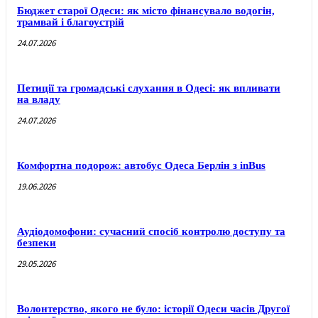
Бюджет старої Одеси: як місто фінансувало водогін,
трамвай і благоустрій
24.07.2026
Петиції та громадські слухання в Одесі: як впливати
на владу
24.07.2026
Комфортна подорож: автобус Одеса Берлін з inBus
19.06.2026
Аудіодомофони: сучасний спосіб контролю доступу та
безпеки
29.05.2026
Волонтерство, якого не було: історії Одеси часів Другої