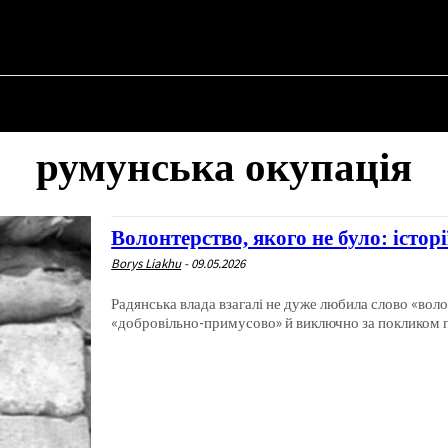
НА
ПРО ПОЛІТИКУ
ПРО МЕРА
ВОЄННА ІСТОРІЯ
румунська окупація
Волонтерство, якого не було: історі
Borys Liakhu
-
09.05.2026
Радянська влада взагалі не дуже любила слово «воло
«добровільно-примусово» й виключно за покликом па