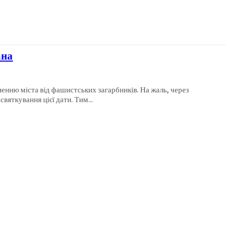
ана
іста від фашистських загарбників. На жаль, через
вяткування цієї дати. Тим...