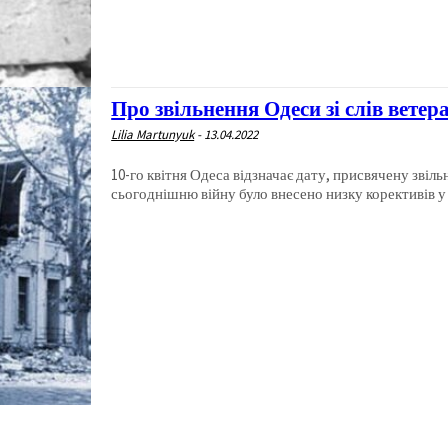
Про звільнення Одеси зі слів ветер
Lilia Martunyuk
-
13.04.2022
10-го квітня Одеса відзначає дату, присвячену звільненню м
сьогоднішню війну було внесено низку корективів у с