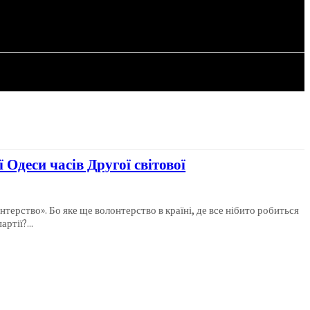
СТАТТІ
ї Одеси часів Другої світової
нтерство». Бо яке ще волонтерство в країні, де все нібито робиться
ртії?...