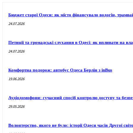
Бюджет старої Одеси: як місто фінансувало водогін, трамвай
24.07.2026
Петиції та громадські слухання в Одесі: як впливати на вл
24.07.2026
Комфортна подорож: автобус Одеса Берлін з inBus
19.06.2026
Аудіодомофони: сучасний спосіб контролю доступу та безп
29.05.2026
Волонтерство, якого не було: історії Одеси часів Другої світ