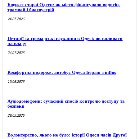
Бюджет старої Одеси: як місто фінансувало водогін,
трамвай і благоустрій
24.07.2026
Петиції та громадські слухання в Одесі: як впливати
на владу
24.07.2026
Комфортна подорож: автобус Одеса Берлін з inBus
19.06.2026
Аудіодомофони: сучасний спосіб контролю доступу та
безпеки
29.05.2026
Волонтерство, якого не було: історії Одеси часів Другої