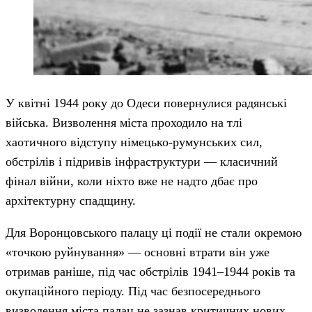
У квітні 1944 року до Одеси повернулися радянські
війська. Визволення міста проходило на тлі
хаотичного відступу німецько-румунських сил,
обстрілів і підривів інфраструктури — класичний
фінал війни, коли ніхто вже не надто дбає про
архітектурну спадщину.
Для Воронцовського палацу ці події не стали окремою
«точкою руйнування» — основні втрати він уже
отримав раніше, під час обстрілів 1941–1944 років та
окупаційного періоду. Під час безпосереднього
визволення міста палац не зазнав критичних нових