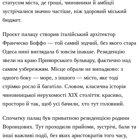
статусом міста, де гроші, чиновники й амбіції
зустрічалися значно частіше, ніж здоровий міський
бюджет.
Проєкт палацу створив італійський архітектор
Франческо Боффо — той самий зодчий, без якого стара
Одеса нині виглядала б зовсім інакше. Резиденцію
звели на краю Приморського бульвару, фактично над
самим узбережжям. Місце обрали не випадково: з
одного боку — море, з іншого — місто, яке тоді
стрімко росло й багатіло. Словом, класична історія
чиновницької нерухомості XIX століття: красиво,
просторо й так, щоб усі бачили, хто тут головний.
Спочатку палац був приватною резиденцією родини
Воронцових. Тут проходили прийоми, зустрічі, бали та
інші важливі події, без яких аристократія того часу,