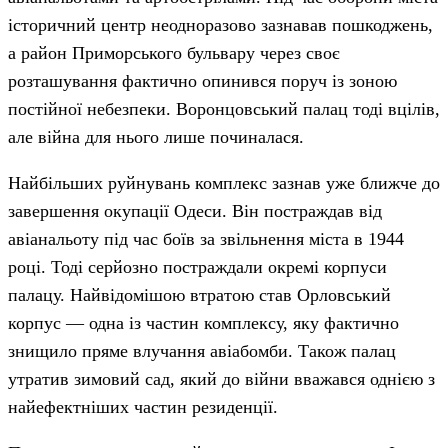
історичний центр неодноразово зазнавав пошкоджень,
а район Приморського бульвару через своє
розташування фактично опинився поруч із зоною
постійної небезпеки. Воронцовський палац тоді вцілів,
але війна для нього лише починалася.
Найбільших руйнувань комплекс зазнав уже ближче до
завершення окупації Одеси. Він постраждав від
авіанальоту під час боїв за звільнення міста в 1944
році. Тоді серйозно постраждали окремі корпуси
палацу. Найвідомішою втратою став Орловський
корпус — одна із частин комплексу, яку фактично
знищило пряме влучання авіабомби. Також палац
утратив зимовий сад, який до війни вважався однією з
найефектніших частин резиденції.