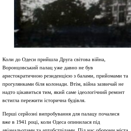
Коли до Одеси прийшла Друга світова війна,
Воронцовський палац уже давно не був
аристократичною резиденцією з балами, прийомами та
прогулянками біля колонади. Втім, війна зазвичай не
надто цікавиться тим, який саме ідеологічний ремонт
встигла пережити історична будівля.
Перші серйозні випробування для палацу почалися
вже в 1941 році, коли Одеса опинилася під
авіанальотами та артобстрілами. Під час оборони міста