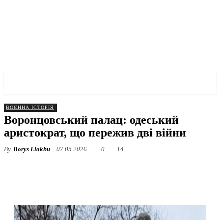
✓ ODESSA ✗
ВОЄННА ІСТОРІЯ
Воронцовський палац: одеський
аристократ, що пережив дві війни
By
Borys Liakhu
07.05.2026
0
14