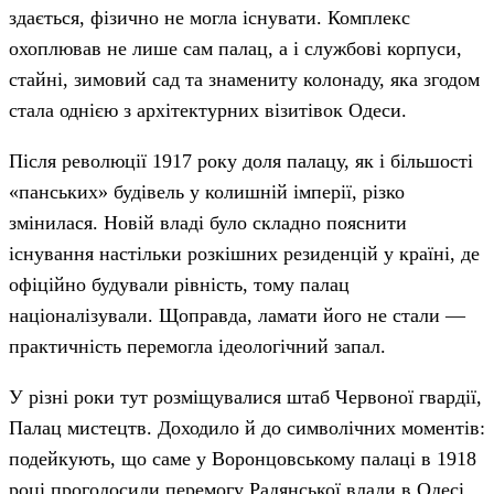
здається, фізично не могла існувати. Комплекс
охоплював не лише сам палац, а і службові корпуси,
стайні, зимовий сад та знамениту колонаду, яка згодом
стала однією з архітектурних візитівок Одеси.
Після революції 1917 року доля палацу, як і більшості
«панських» будівель у колишній імперії, різко
змінилася. Новій владі було складно пояснити
існування настільки розкішних резиденцій у країні, де
офіційно будували рівність, тому палац
націоналізували. Щоправда, ламати його не стали —
практичність перемогла ідеологічний запал.
У різні роки тут розміщувалися штаб Червоної гвардії,
Палац мистецтв. Доходило й до символічних моментів:
подейкують, що саме у Воронцовському палаці в 1918
році проголосили перемогу Радянської влади в Одесі.