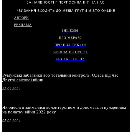
ЗА НАЯВНОСТІ ГІПЕРПОСИЛАННЯ НА НАС.
*ВИДАННЯ ВХОДИТЬ ДО МЕДІА-ГРУПИ
MISTO ONLINE
АВТОРИ
РЕКЛАМА
ІНШЕ
256
ПРО МЕРА
79
ПРО ПОЛІТИКУ
69
ВОЄННА ІСТОРІЯ
34
БЕЗ КАТЕГОРІЇ
3
Румунські забаганки або тотальний контроль: Одеса під час
Другої світової війни
25.04.2024
Як одесити займалися волонтерством й допомагали нужденним
на початку війни 2022 року
05.02.2024