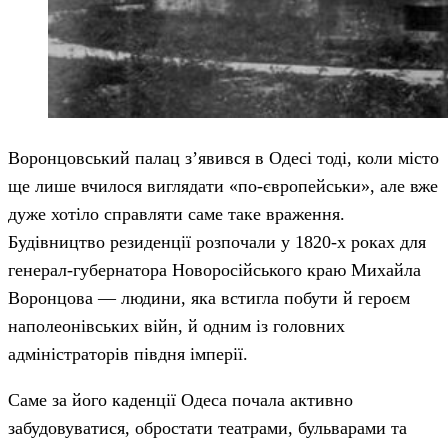
Воронцовський палац з’явився в Одесі тоді, коли місто
ще лише вчилося виглядати «по-європейськи», але вже
дуже хотіло справляти саме таке враження.
Будівництво резиденції розпочали у 1820-х роках для
генерал-губернатора Новоросійського краю Михайла
Воронцова — людини, яка встигла побути й героєм
наполеонівських війн, й одним із головних
адміністраторів півдня імперії.
Саме за його каденції Одеса почала активно
забудовуватися, обростати театрами, бульварами та