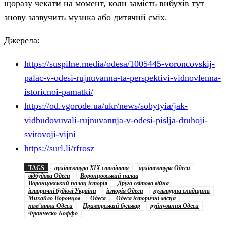
щоразу чекати на момент, коли замість вибухів тут
знову зазвучить музика або дитячий сміх.
Джерела:
https://suspilne.media/odesa/1005445-voroncovskij-
palac-v-odesi-rujnuvanna-ta-perspektivi-vidnovlenna-
istoricnoi-pamatki/
https://od.vgorode.ua/ukr/news/sobytyia/jak-
vidbudovuvali-rujnuvannja-v-odesi-pislja-druhoji-
svitovoji-vijni
https://surl.li/rfrosz
TAGS
архітектура XIX століття
архітектура Одеси
відбудова Одеси
Воронцовський палац
Воронцовський палац історія
Друга світова війна
історичні будівлі України
історія Одеси
культурна спадщина
Михайло Воронцов
Одеса
Одеса історичні місця
пам’ятки Одеси
Приморський бульвар
руйнування Одеси
Франческо Боффо