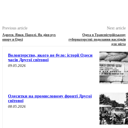
Previous article
Next article
Адреси. Явки. Паролі. Як діяв рух
Одеса в Трансністрійському
опору в Одесі
губернаторстві: подолання наслідків
для міста
Волонтерство, якого не було: історії Одеси
часів Другої світової
09.05.2026
Одеситки на промисловому фронті Другої
світової
08.05.2026