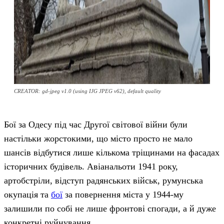
CREATOR: gd-jpeg v1.0 (using IJG JPEG v62), default quality
Бої за Одесу під час Другої світової війни були
настільки жорстокими, що місто просто не мало
шансів відбутися лише кількома тріщинами на фасадах
історичних будівель. Авіанальоти 1941 року,
артобстріли, відступ радянських військ, румунська
окупація та
бої
за повернення міста у 1944-му
залишили по собі не лише фронтові спогади, а й дуже
конкретні руйнування.