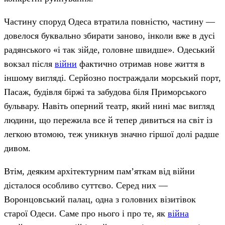
Частину споруд Одеса втратила повністю, частину —
довелося буквально збирати заново, інколи вже в дусі
радянського «і так зійде, головне швидше». Одеський
вокзал після
війни
фактично отримав нове життя в
іншому вигляді. Серйозно постраждали морський порт,
Пасаж, будівля біржі та забудова біля Приморського
бульвару. Навіть оперний театр, який нині має вигляд
людини, що пережила все й тепер дивиться на світ із
легкою втомою, теж уникнув значно гіршої долі радше
дивом.
Втім, деяким архітектурним пам’яткам від війни
дісталося особливо суттєво. Серед них —
Воронцовський палац, одна з головних візитівок
старої Одеси. Саме про нього і про те, як
війна