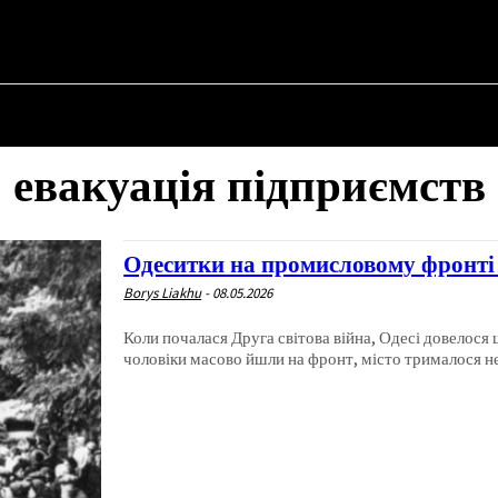
НА
ПРО ПОЛІТИКУ
ПРО МЕРА
ВОЄННА ІСТОРІЯ
евакуація підприємств
Одеситки на промисловому фронті 
Borys Liakhu
-
08.05.2026
Коли почалася Друга світова війна, Одесі довелося
чоловіки масово йшли на фронт, місто трималося не.