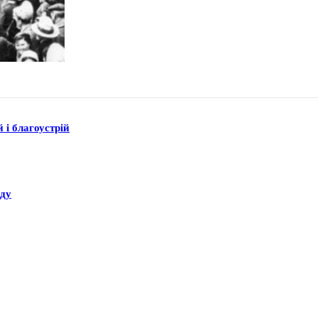
 і благоустрій
аду