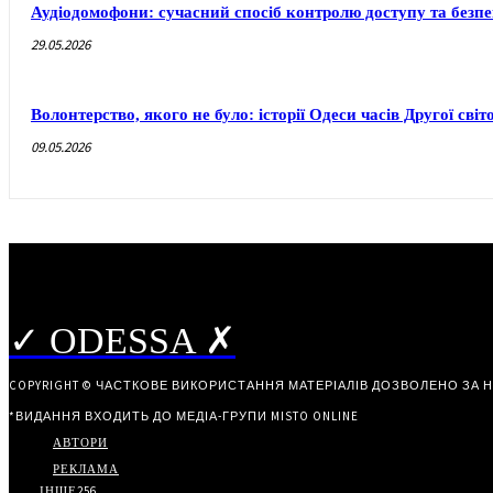
Аудіодомофони: сучасний спосіб контролю доступу та безп
29.05.2026
Волонтерство, якого не було: історії Одеси часів Другої світ
09.05.2026
✓ ODESSA ✗
COPYRIGHT © ЧАСТКОВЕ ВИКОРИСТАННЯ МАТЕРІАЛІВ ДОЗВОЛЕНО ЗА 
*ВИДАННЯ ВХОДИТЬ ДО МЕДІА-ГРУПИ
MISTO ONLINE
АВТОРИ
РЕКЛАМА
ІНШЕ
256