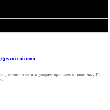
СТАТТІ
Другої світової
 швидко вчитися жити за суворими правилами воєнного часу. Поки
..