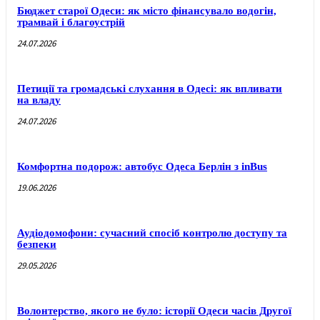
Бюджет старої Одеси: як місто фінансувало водогін,
трамвай і благоустрій
24.07.2026
Петиції та громадські слухання в Одесі: як впливати
на владу
24.07.2026
Комфортна подорож: автобус Одеса Берлін з inBus
19.06.2026
Аудіодомофони: сучасний спосіб контролю доступу та
безпеки
29.05.2026
Волонтерство, якого не було: історії Одеси часів Другої