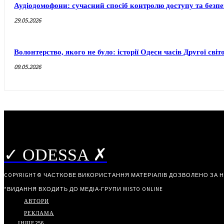
Аудіодомофони: сучасний спосіб контролю доступу та безп
29.05.2026
Волонтерство, якого не було: історії Одеси часів Другої світ
09.05.2026
✓ ODESSA ✗
COPYRIGHT © ЧАСТКОВЕ ВИКОРИСТАННЯ МАТЕРІАЛІВ ДОЗВОЛЕНО ЗА 
*ВИДАННЯ ВХОДИТЬ ДО МЕДІА-ГРУПИ
MISTO ONLINE
АВТОРИ
РЕКЛАМА
ІНШЕ
256