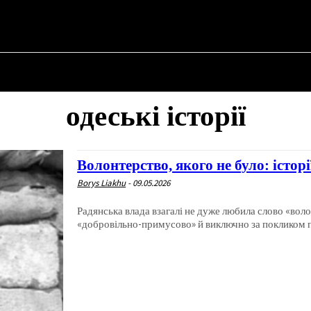
НА
ПРО ПОЛІТИКУ
ПРО МЕРА
ВОЄННА ІСТОРІЯ
одеські історії
Волонтерство, якого не було: історі
Borys Liakhu
-
09.05.2026
Радянська влада взагалі не дуже любила слово «воло
«добровільно-примусово» й виключно за покликом па