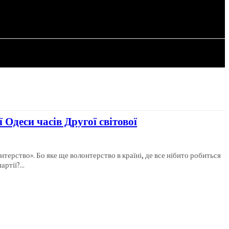
СТАТТІ
ї Одеси часів Другої світової
нтерство». Бо яке ще волонтерство в країні, де все нібито робиться
ртії?...