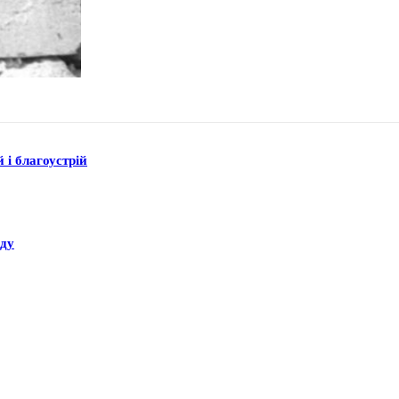
 і благоустрій
аду