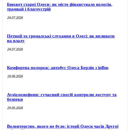
Бюджет старої Одеси: як місто фінансувало водогін,
трамвай і благоустрій
24.07.2026
Петиції та громадські слухання в Одесі: як впливати
на владу
24.07.2026
Комфортна подорож: автобус Одеса Берлін з inBus
19.06.2026
Аудіодомофони: сучасний спосіб контролю доступу та
безпеки
29.05.2026
Волонтерство, якого не було: історії Одеси часів Другої