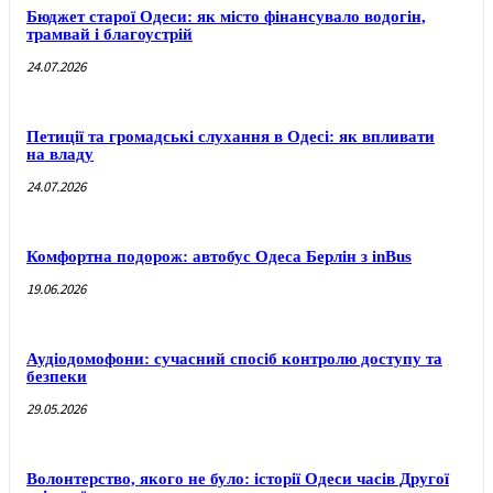
Бюджет старої Одеси: як місто фінансувало водогін,
трамвай і благоустрій
24.07.2026
Петиції та громадські слухання в Одесі: як впливати
на владу
24.07.2026
Комфортна подорож: автобус Одеса Берлін з inBus
19.06.2026
Аудіодомофони: сучасний спосіб контролю доступу та
безпеки
29.05.2026
Волонтерство, якого не було: історії Одеси часів Другої