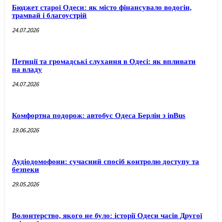
Бюджет старої Одеси: як місто фінансувало водогін,
трамвай і благоустрій
24.07.2026
Петиції та громадські слухання в Одесі: як впливати
на владу
24.07.2026
Комфортна подорож: автобус Одеса Берлін з inBus
19.06.2026
Аудіодомофони: сучасний спосіб контролю доступу та
безпеки
29.05.2026
Волонтерство, якого не було: історії Одеси часів Другої