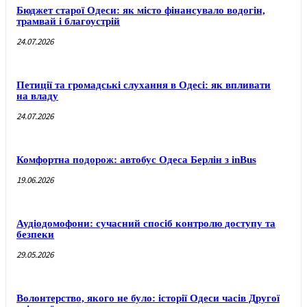
Бюджет старої Одеси: як місто фінансувало водогін,
трамвай і благоустрій
24.07.2026
Петиції та громадські слухання в Одесі: як впливати
на владу
24.07.2026
Комфортна подорож: автобус Одеса Берлін з inBus
19.06.2026
Аудіодомофони: сучасний спосіб контролю доступу та
безпеки
29.05.2026
Волонтерство, якого не було: історії Одеси часів Другої