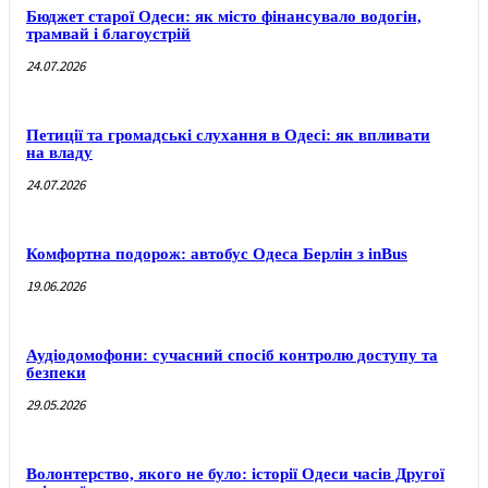
Бюджет старої Одеси: як місто фінансувало водогін,
трамвай і благоустрій
24.07.2026
Петиції та громадські слухання в Одесі: як впливати
на владу
24.07.2026
Комфортна подорож: автобус Одеса Берлін з inBus
19.06.2026
Аудіодомофони: сучасний спосіб контролю доступу та
безпеки
29.05.2026
Волонтерство, якого не було: історії Одеси часів Другої