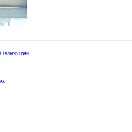
 і благоустрій
аду