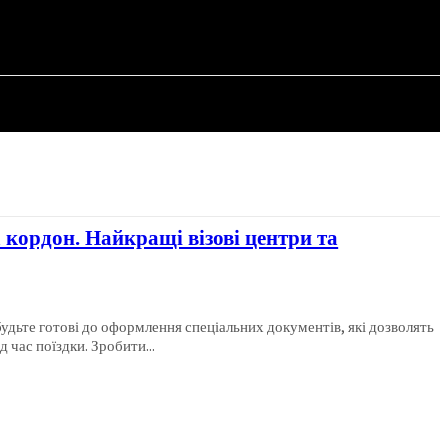
СТАТТІ
а кордон. Найкращі візові центри та
будьте готові до оформлення спеціальних документів, які дозволять
 час поїздки. Зробити...