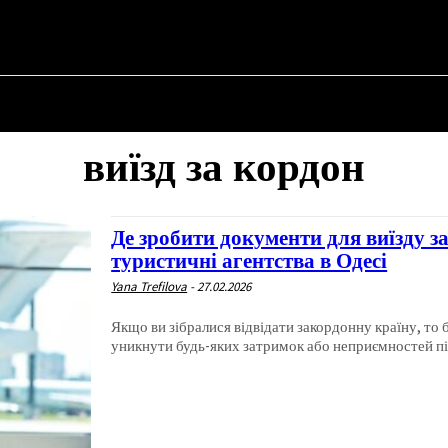
НА
ПРО ПОЛІТИКУ
ПРО МЕРА
ВОЄННА ІСТОРІЯ
виїзд за кордон
Де зробити документи для виїзду з
туристичні агентства в Одесі
Yana Trefilova
-
27.02.2026
Якщо ви зібралися відвідати закордонну країну, то 
уникнути будь-яких затримок або неприємностей під