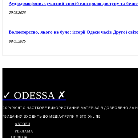
Аудіодомофони: сучасний спосіб контролю доступу та безп
29.05.2026
Волонтерство, якого не було: історії Одеси часів Другої світ
09.05.2026
✓ ODESSA ✗
COPYRIGHT © ЧАСТКОВЕ ВИКОРИСТАННЯ МАТЕРІАЛІВ ДОЗВОЛЕНО ЗА 
*ВИДАННЯ ВХОДИТЬ ДО МЕДІА-ГРУПИ
MISTO ONLINE
АВТОРИ
РЕКЛАМА
ІНШЕ
256