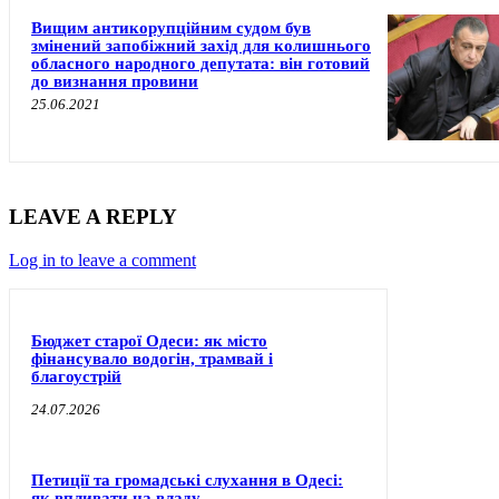
Вищим антикорупційним судом був
змінений запобіжний захід для колишнього
обласного народного депутата: він готовий
до визнання провини
25.06.2021
LEAVE A REPLY
Log in to leave a comment
Бюджет старої Одеси: як місто
фінансувало водогін, трамвай і
благоустрій
24.07.2026
Петиції та громадські слухання в Одесі:
як впливати на владу