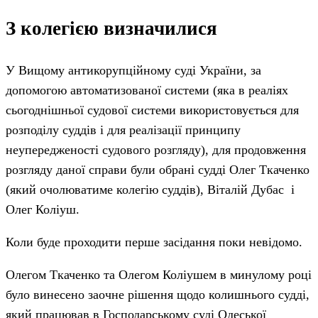
З колегією визначилися
У Вищому антикорупційному суді України, за
допомогою автоматизованої системи (яка в реаліях
сьогоднішньої судової системи використовується для
розподілу суддів і для реалізації принципу
неупередженості судового розгляду), для продовження
розгляду даної справи були обрані судді Олег Ткаченко
(який очолюватиме колегію суддів), Віталій Дубас і
Олег Коліуш.
Коли буде проходити перше засідання поки невідомо.
Олегом Ткаченко та Олегом Коліушем в минулому році
було винесено заочне рішення щодо колишнього судді,
який працював в Господарському суді Одеської