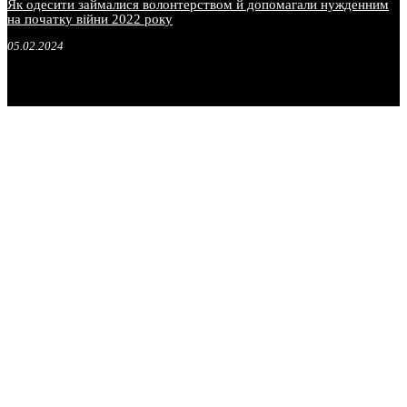
Як одесити займалися волонтерством й допомагали нужденним
на початку війни 2022 року
05.02.2024
.
.
.