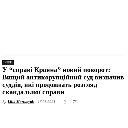
✓ ODESSA ✗
ІНШЕ
У “справі Краяна” новий поворот:
Вищий антикорупційний суд визначив
суддів, які продовжать розгляд
скандальної справи
By
Lilia Martunyuk
16.03.2021
0
73