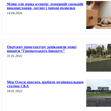
Млин для зерна купити: домашній сценарій
використання, догляд і типові помилки
14.04.2026
Окружну прокуратуру зацікавили деякі
нюанси “Громадського бюджету”
31.01.2022
Мер Одеси просить зробити муніципальним
стадіон СКА
18.01.2022