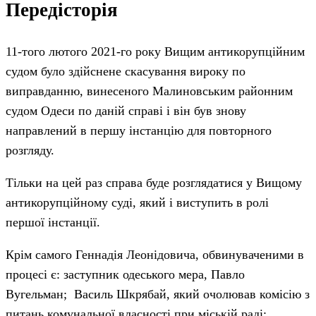
Передісторія
11-того лютого 2021-го року Вищим антикорупційним
судом було здійснене скасування вироку по
виправданню, винесеного Малиновським районним
судом Одеси по даній справі і він був знову
направлений в першу інстанцію для повторного
розгляду.
Тільки на цей раз справа буде розглядатися у Вищому
антикорупційному суді, який і виступить в ролі
першої інстанції.
Крім самого Геннадія Леонідовича, обвинуваченими в
процесі є: заступник одеського мера, Павло
Вугельман; Василь Шкрябай, який очолював комісію з
питань комунальної власності при міській раді;