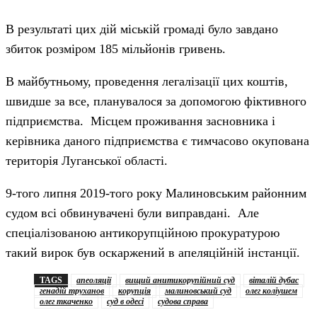
В результаті цих дій міській громаді було завдано
збиток розміром 185 мільйонів гривень.
В майбутньому, проведення легалізації цих коштів,
швидше за все, планувалося за допомогою фіктивного
підприємства. Місцем проживання засновника і
керівника даного підприємства є тимчасово окупована
територія Луганської області.
9-того липня 2019-того року Малиновським районним
судом всі обвинувачені були виправдані. Але
спеціалізованою антикорупційною прокуратурою
такий вирок був оскаржений в апеляційній інстанції.
TAGS
апеоляції
вищий анитикорупійний суд
віталій дубас
генадій труханов
корупція
малиновський суд
олег коліушем
олег ткаченко
суд в одесі
судова справа