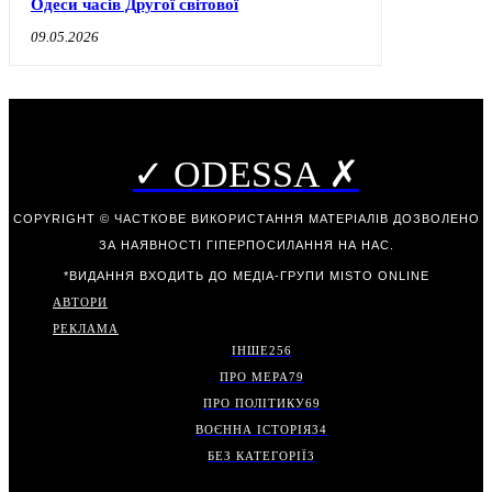
Одеси часів Другої світової
09.05.2026
✓ ODESSA ✗
COPYRIGHT © ЧАСТКОВЕ ВИКОРИСТАННЯ МАТЕРІАЛІВ ДОЗВОЛЕНО
ЗА НАЯВНОСТІ ГІПЕРПОСИЛАННЯ НА НАС.
*ВИДАННЯ ВХОДИТЬ ДО МЕДІА-ГРУПИ
MISTO ONLINE
АВТОРИ
РЕКЛАМА
ІНШЕ
256
ПРО МЕРА
79
ПРО ПОЛІТИКУ
69
ВОЄННА ІСТОРІЯ
34
БЕЗ КАТЕГОРІЇ
3