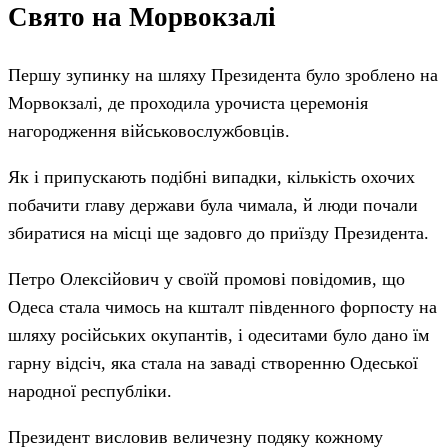
Свято на Морвокзалі
Першу зупинку на шляху Президента було зроблено на
Морвокзалі, де проходила урочиста церемонія
нагородження військовослужбовців.
Як і припускають подібні випадки, кількість охочих
побачити главу держави була чимала, й люди почали
збиратися на місці ще задовго до приїзду Президента.
Петро Олексійович у своїй промові повідомив, що
Одеса стала чимось на кшталт південного форпосту на
шляху російських окупантів, і одеситами було дано їм
гарну відсіч, яка стала на заваді створенню Одеської
народної республіки.
Президент висловив величезну подяку кожному