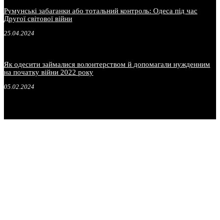
Румунські забаганки або тотальний контроль: Одеса під час
Другої світової війни
25.04.2024
Як одесити займалися волонтерством й допомагали нужденним
на початку війни 2022 року
05.02.2024
.
.
.