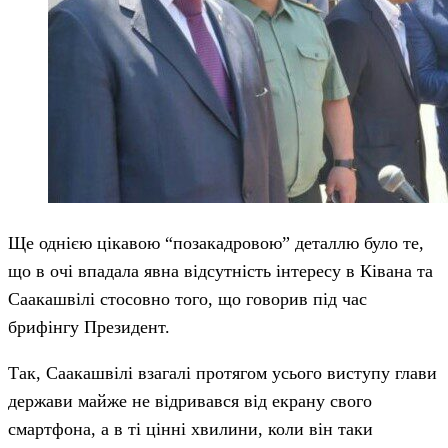
Ще однією цікавою “позакадровою” деталлю було те,
що в очі впадала явна відсутність інтересу в Ківана та
Саакашвілі стосовно того, що говорив під час
брифінгу Президент.
Так, Саакашвілі взагалі протягом усього виступу глави
держави майже не відривався від екрану свого
смартфона, а в ті цінні хвилини, коли він таки