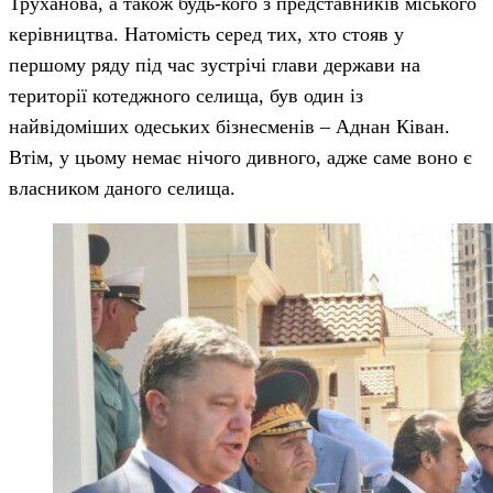
Труханова, а також будь-кого з представників міського
керівництва. Натомість серед тих, хто стояв у
першому ряду під час зустрічі глави держави на
території котеджного селища, був один із
найвідоміших одеських бізнесменів – Аднан Ківан.
Втім, у цьому немає нічого дивного, адже саме воно є
власником даного селища.