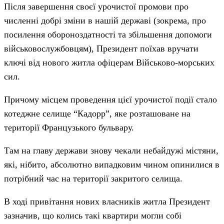
Після завершення своєї урочистої промови про
численні добрі зміни в нашій державі (зокрема, про
посилення обороноздатності та збільшення допомоги
військовослужбовцям), Президент поїхав вручати
ключі від нового житла офіцерам Військово-морських
сил.
Причому місцем проведення цієї урочистої події стало
котеджне селище “Кадорр”, яке розташоване на
території Французького бульвару.
Там на главу держави знову чекали небайдужі містяни,
які, нібито, абсолютно випадковим чином опинилися в
потрібний час на території закритого селища.
В ході привітання нових власників житла Президент
зазначив, що колись такі квартири могли собі