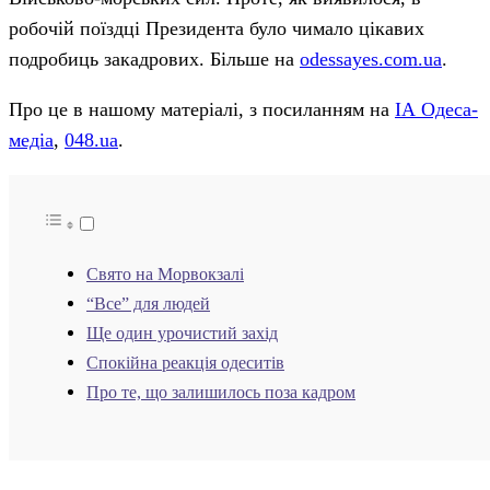
робочій поїздці Президента було чимало цікавих
подробиць закадрових. Більше на
odessayes.com.ua
.
Про це в нашому матеріалі, з посиланням на
ІА Одеса-
медіа
,
048.ua
.
Свято на Морвокзалі
“Все” для людей
Ще один урочистий захід
Спокійна реакція одеситів
Про те, що залишилось поза кадром