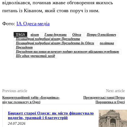
відволікався, починав жваве обговорення якихось
питань із Ківаном, який стояв поруч із ним.
Фото:
ІА Одеса-медіа
TAGS
візит
Глава держави
Одеса
Петро Олексійович
Позакадрові подробиці візиту Президента
Позакадрові подробиці візиту Президента до Одеси
політика
Президент
Президент висловив величезну подяку кожному військовослужбовцю
Ще один урочистий захід
Previous article
Next article
Концентраційний табір «Богданівка»
Президентські танці Петра
під час голокосту в Одесі
Порошенка в Одесі
Бюджет старої Одеси: як місто фінансувало
водогін, трамвай і благоустрій
24.07.2026