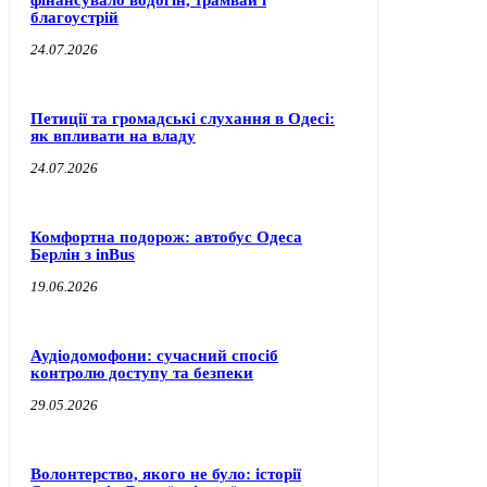
фінансувало водогін, трамвай і
благоустрій
24.07.2026
Петиції та громадські слухання в Одесі:
як впливати на владу
24.07.2026
Комфортна подорож: автобус Одеса
Берлін з inBus
19.06.2026
Аудіодомофони: сучасний спосіб
контролю доступу та безпеки
29.05.2026
Волонтерство, якого не було: історії