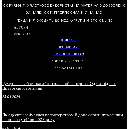
COPYRIGHT © ЧАСТКОВЕ ВИКОРИСТАННЯ МАТЕРІАЛІВ ДОЗВОЛЕНО
ЗА НАЯВНОСТІ ГІПЕРПОСИЛАННЯ НА НАС.
*ВИДАННЯ ВХОДИТЬ ДО МЕДІА-ГРУПИ
MISTO ONLINE
АВТОРИ
РЕКЛАМА
ІНШЕ
256
ПРО МЕРА
79
ПРО ПОЛІТИКУ
69
ВОЄННА ІСТОРІЯ
34
БЕЗ КАТЕГОРІЇ
3
Румунські забаганки або тотальний контроль: Одеса під час
Другої світової війни
25.04.2024
Як одесити займалися волонтерством й допомагали нужденним
на початку війни 2022 року
05.02.2024