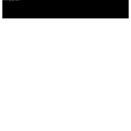
.
.
.