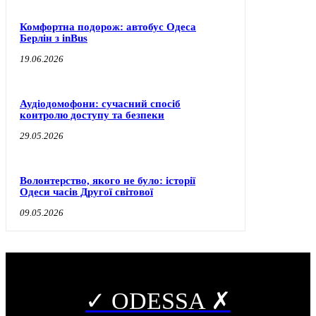
Комфортна подорож: автобус Одеса
Берлін з inBus
19.06.2026
Аудіодомофони: сучасний спосіб
контролю доступу та безпеки
29.05.2026
Волонтерство, якого не було: історії
Одеси часів Другої світової
09.05.2026
✓ ODESSA ✗