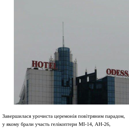
Завершилася урочиста церемонія повітряним парадом,
у якому брали участь гелікоптери МІ-14, АН-26,