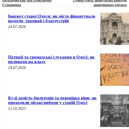
Політична кар’єра Олександра
Сідней Рейлі: шпигунські пригоди
Степаненка
авантюрного одесита
Бюджет старої Одеси: як місто фінансувало
водогін, трамвай і благоустрій
24.07.2026
Петиції та громадські слухання в Одесі: як
впливати на владу
24.07.2026
Кулі замість бюлетенів та перевірка віри: як
проходили міські вибори у старій Одесі
12.10.2023