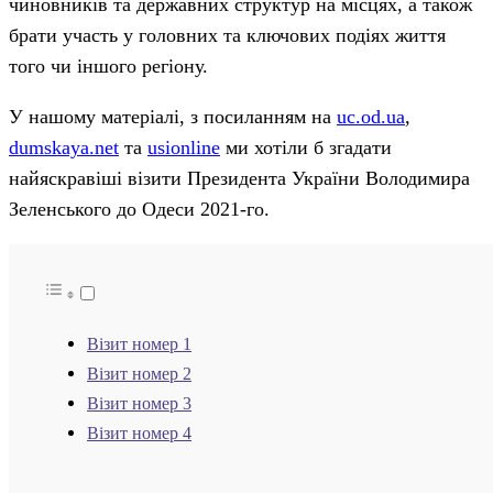
чиновників та державних структур на місцях, а також
брати участь у головних та ключових подіях життя
того чи іншого регіону.
У нашому матеріалі, з посиланням на
uc.od.ua
,
dumskaya.net
та
usionline
ми хотіли б згадати
найяскравіші візити Президента України Володимира
Зеленського до Одеси 2021-го.
Візит номер 1
Візит номер 2
Візит номер 3
Візит номер 4