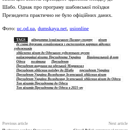
Шабо. Однак про програму шабовської поїздки
Президента практично не було офіційних даних.
Фото:
uc.od.ua
,
dumskaya.net
,
usionline
TAGS
відкриття ізмаїльського Палацу спорту
візит
де глава держави ознайомився з експозицією картин відомих
художників
здійснено візит до Одеського художнього музею
найяскравіші візити Президента України
Національний флот
Одеса
політика
Президент
Президент вирушив на одеський Морвокзал
Президент здійснив поїздку до Шабо
президент України
Президент України Володимир Зеленський здійснив візит
Президент України Володимир Зеленський здійснив візит до Одеси
Топ візитів Президента до Одеси
Топ візитів Президента до Одеси в 2021-му
Previous article
Next article