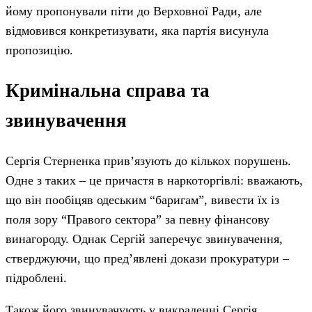
йому пропонували піти до Верховної Ради, але
відмовився конкретизувати, яка партія висунула
пропозицію.
Кримінальна справа та
звинувачення
Сергія Стерненка прив’язують до кількох порушень.
Одне з таких – це причастя в наркоторгівлі: вважають,
що він пообіцяв одеським “баригам”, вивести їх із
поля зору “Правого сектора” за певну фінансову
винагороду. Однак Сергій заперечує звинувачення,
стверджуючи, що пред’явлені докази прокуратури –
підроблені.
Також його звинувачують у викраденні Сергія