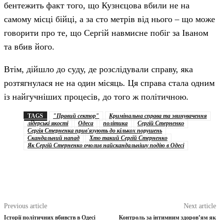
бентежить факт того, що Кузнєцова вбили не на
самому місці бійці, а за сто метрів від нього – що може
говорити про те, що Сергій навмисне побіг за Іваном
та вбив його.
Втім, дійшло до суду, де розслідували справу, яка
розтягнулася не на один місяць. Ця справа стала одним
із найгучніших процесів, до того ж політичною.
TAGS
"Правий сектор"
Кримінальна справа та звинувачення
лідерські якості
Одеса
політика
Сергій Стерненко
Сергія Стерненка прив'язують до кількох порушень
Скандальний напад
Хто такий Сергій Стерненко
Як Сергій Стерненко очолив найскандальнішу подію в Одесі
Previous article
Next article
Історії політичних вбивств в Одесі
Контроль за інтимним здоров’ям як