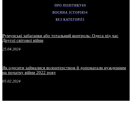
ПРО ПОЛІТИКУ
69
ВОЄННА ІСТОРІЯ
34
БЕЗ КАТЕГОРІЇ
3
Румунські забаганки або тотальний контроль: Одеса під час
Другої світової війни
25.04.2024
Як одесити займалися волонтерством й допомагали нужденним
на початку війни 2022 року
05.02.2024
.
.
.