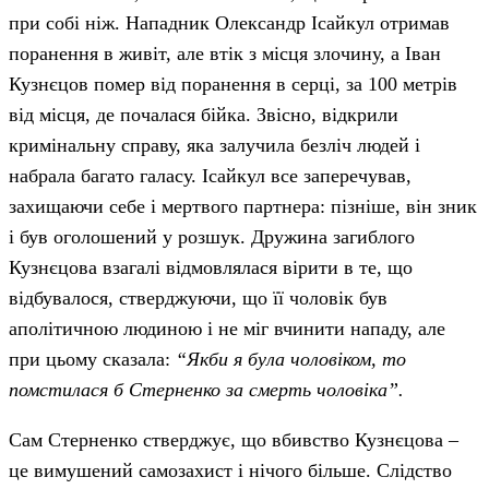
при собі ніж. Нападник Олександр Ісайкул отримав
поранення в живіт, але втік з місця злочину, а Іван
Кузнєцов помер від поранення в серці, за 100 метрів
від місця, де почалася бійка. Звісно, відкрили
кримінальну справу, яка залучила безліч людей і
набрала багато галасу. Ісайкул все заперечував,
захищаючи себе і мертвого партнера: пізніше, він зник
і був оголошений у розшук. Дружина загиблого
Кузнєцова взагалі відмовлялася вірити в те, що
відбувалося, стверджуючи, що її чоловік був
аполітичною людиною і не міг вчинити нападу, але
при цьому сказала:
“Якби я була чоловіком, то
помстилася б Стерненко за смерть чоловіка”.
Сам Стерненко стверджує, що вбивство Кузнєцова –
це вимушений самозахист і нічого більше. Слідство