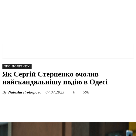
✓ ODESSA ✗
ПРО ПОЛІТИКУ
Як Сергій Стерненко очолив
найскандальнішу подію в Одесі
By
Natasha Prokopova
07.07.2023
0
596