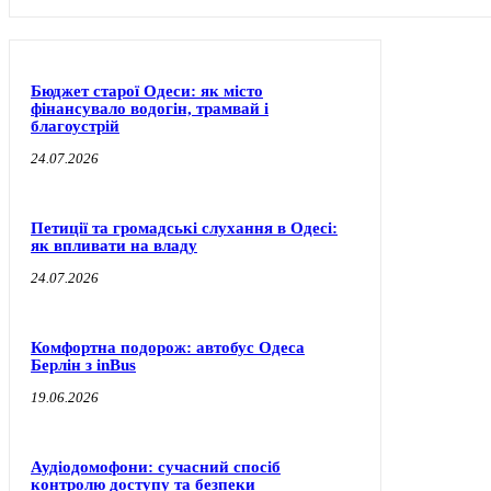
Бюджет старої Одеси: як місто
фінансувало водогін, трамвай і
благоустрій
24.07.2026
Петиції та громадські слухання в Одесі:
як впливати на владу
24.07.2026
Комфортна подорож: автобус Одеса
Берлін з inBus
19.06.2026
Аудіодомофони: сучасний спосіб
контролю доступу та безпеки