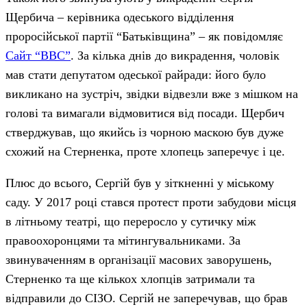
Щербича – керівника одеського відділення
проросійської партії “Батьківщина” – як повідомляє
Сайт “BBC”
. За кілька днів до викрадення, чоловік
мав стати депутатом одеської райради: його було
викликано на зустріч, звідки відвезли вже з мішком на
голові та вимагали відмовитися від посади. Щербич
стверджував, що якийсь із чорною маскою був дуже
схожий на Стерненка, проте хлопець заперечує і це.
Плюс до всього, Сергій був у зіткненні у міському
саду. У 2017 році стався протест проти забудови місця
в літньому театрі, що переросло у сутичку між
правоохоронцями та мітингувальниками. За
звинуваченням в організації масових заворушень,
Стерненко та ще кількох хлопців затримали та
відправили до СІЗО. Сергій не заперечував, що брав