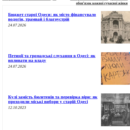
обов’язок кожної сучасної жінки
Бюджет старої Одеси: як місто фінансувало
водогін, трамвай і благоустрій
24.07.2026
Петиції та громадські слухання в Одесі: як
впливати на владу
24.07.2026
Кулі замість бюлетенів та перевірка віри: як
проходили міські вибори у старій Одесі
12.10.2023