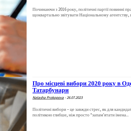
Починаючи з 2016 року, політичні партії повинні пр
щоквартально звітувати Національному агентству, що
Про місцеві вибори 2020 року в Оде
Татарбунари
Natasha Prokopova
-
26.07.2023
Політичні вибори – це завжди стрес, як для кандидат
політикою глибше, ніж просто “запам'ятати імена...