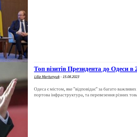
Топ візитів Президента до Одеси в 
Lilia Martunyuk
-
15.08.2023
Одеса є містом, яке "відповідає" за багато важливи
портова інфраструктура, та перевезення різних товар