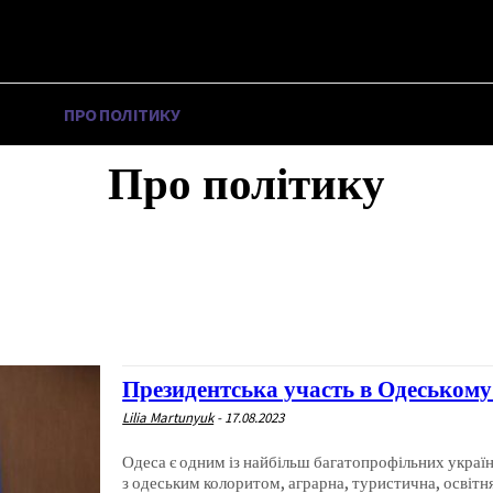
НА
ПРО ПОЛІТИКУ
ПРО МЕРА
ВОЄННА ІСТОРІЯ
Про політику
ВОЄННА ІСТОРІЯ
ІНШЕ
ПРО МЕРА
ПРО ПОЛІТИКУ
Президентська участь в Одеському 
Lilia Martunyuk
-
17.08.2023
Одеса є одним із найбільш багатопрофільних україн
з одеським колоритом, аграрна, туристична, освітня