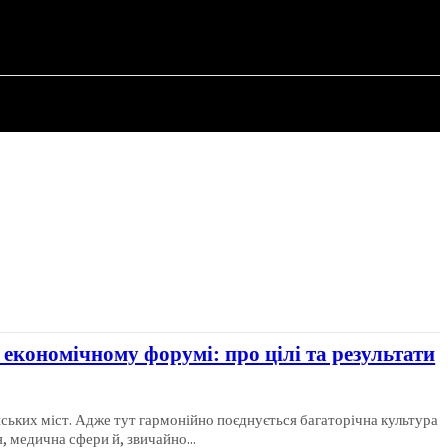
СТАТТІ
економічному форумі: про цілі та результати
ських міст. Адже тут гармонійно поєднується багаторічна культура
, медична сфери й, звичайно...